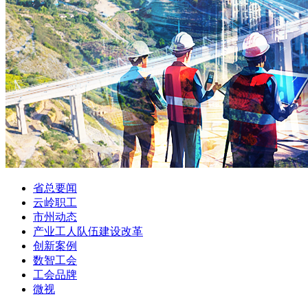
省总要闻
云岭职工
市州动态
产业工人队伍建设改革
创新案例
数智工会
工会品牌
微视