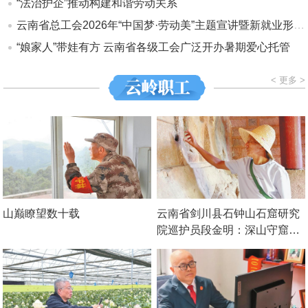
“法治护企”推动构建和谐劳动关系
云南省总工会2026年“中国梦·劳动美”主题宣讲暨新就业形态劳动者集中入会仪式举行
“娘家人”带娃有方 云南省各级工会广泛开办暑期爱心托管
< 更多 >
山巅瞭望数十载
云南省剑川县石钟山石窟研究
院巡护员段金明：深山守窟36
年