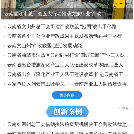
云南丽江市总工会五大行动推动文旅行业“产改”
云南省文山州总工会组建产改联盟 “抱团”改出千亿路
云南省首个非公企业产改成果主题发布活动在禄丰举行
云南文山州“产改联盟”激活发展动能
云南省曲靖市沾益区云能硅材打造“四匠四新”产业工人队伍建设改革新样板
云南省出台措施深化产业工人队伍建设改革 构建工匠人才培育新格局
云南省出台《深化产业工人队伍建设改革 推进云南省工匠人才培育的若干措施》
４家单位入列云南工匠学院——云南产业工人队伍建设再添“生力军”
更多内容
< 更多 >
云南红河州总工会借助执法检查契机解决工会劳动法律监督突出问题
云南省煤炭电力化工工会推动产业链上非公企业劳动竞赛扩面提质