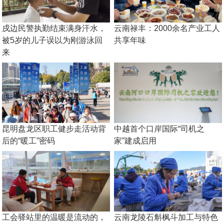
戍边民警执勤结束满身汗水，
云南禄丰：2000余名产业工人
被5岁的儿子误以为刚游泳回
共享年味
来
昆明盘龙区职工健步走活动背
中越首个口岸国际“司机之
后的“暖工”密码
家”建成启用
工会驿站里的温暖是流动的，
云南龙陵石斛枫斗加工与特色