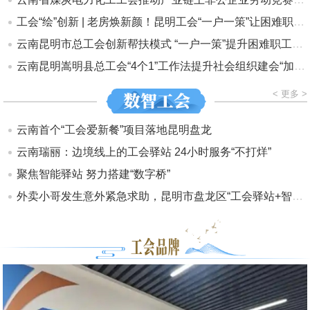
工会“绘”创新 | 老房焕新颜！昆明工会“一户一策”让困难职工住得更安心
云南昆明市总工会创新帮扶模式 “一户一策”提升困难职工安居品质
云南昆明嵩明县总工会“4个1”工作法提升社会组织建会“加速度”
< 更多 >
云南首个“工会爱新餐”项目落地昆明盘龙
云南瑞丽：边境线上的工会驿站 24小时服务“不打烊”
聚焦智能驿站 努力搭建“数字桥”
外卖小哥发生意外紧急求助，昆明市盘龙区“工会驿站+智慧维权”雪中送炭