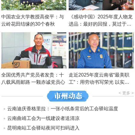
中国农业大学教授高俊平：与
《感动中国》2025年度人物龙
云岭花田结缘的30个春秋
进品：最好的回报，莫过于百
姓信任
全国优秀共产党员者发贵：十
走近2025年度云南省“最美职
八载风雨邮路 一颗赤诚党员心
工”：用劳动书写荣光 以实干
建功立业
< 更多 >
云南迪庆香格里拉：一张小纸条背后的工会驿站温度
云南曲靖工会为一线建设者送清凉
昆明南站工会驿站夜间可扫码进入