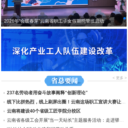
官方帮司机师傅带娃！这一幕有点暖
< 更多 >
237名劳动者用奋斗故事阐释“创新理论”
线下比拼热烈，线上刷屏出圈！云南这场职工宣讲大赛让党的创新理论“声”入人心
云南将建设40个省级工匠学院分校区
云南省各级工会开展“当一天站长”主题服务活动：走进驿站当“站长” 服务职工零距离