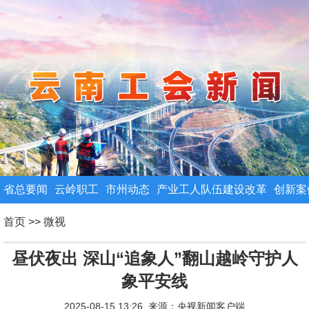
省总要闻
云岭职工
市州动态
产业工人队伍建设改革
创新案
首页
>>
微视
昼伏夜出 深山“追象人”翻山越岭守护人
象平安线
2025-08-15 13:26 来源：
央视新闻客户端