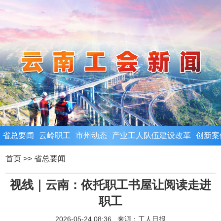
省总要闻
云岭职工
市州动态
产业工人队伍建设改革
创新案
首页
>>
省总要闻
视线｜云南：依托职工书屋让阅读走进
职工
2026-05-24 08:36 来源：
工人日报