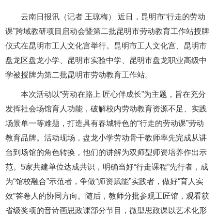
云南日报讯（记者 王琼梅） 近日，昆明市“行走的劳动
课”跨域教研项目启动会暨第二批昆明市劳动教育工作站授牌
仪式在昆明市工人文化宫举行。昆明市工人文化宫、昆明市
盘龙区盘龙小学、昆明市实验中学、昆明市盘龙职业高级中
学被授牌为第二批昆明市劳动教育工作站。
本次活动以“劳动在路上 匠心伴成长”为主题，旨在充分
发挥社会场馆育人功能，破解校内劳动教育资源不足、实践
场景单一等难题，打造具有春城特色的“行走的劳动课”劳动
教育品牌。活动现场，盘龙小学劳动骨干教师率先完成从讲
台到场馆的角色转换，他们的讲解为双师型师资培养作出示
范。5家共建单位达成共识，明确当好“行走课程”先行者，成
为“馆校融合”示范者，争做“师资赋能”实践者，做好“育人实
效”答卷人的协同方向。随后，教师分批参观工匠馆，观看获
省级奖项的音诗画思政课部分节目，微型思政课以艺术化形