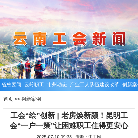
省总要闻
云岭职工
市州动态
产业工人队伍建设改革
创新案
首页
>>
创新案例
工会“绘”创新 | 老房焕新颜！昆明工
会“一户一策”让困难职工住得更安心
2025-07-10 09:33 来源：
中工网